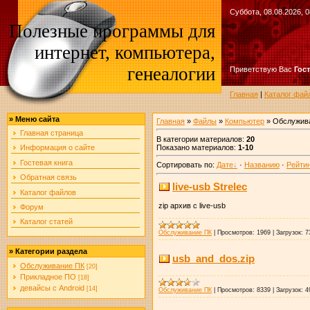
Суббота, 08.08.2026, 0
Полезные программы для
интернет, компьютера,
генеалогии
Приветствую Вас
Гос
Главная
|
Каталог фай
»
Меню сайта
Главная
»
Файлы
»
Компьютер
» Обслужив
Главная страница
В категории материалов
:
20
Показано материалов
:
1-10
Информация о сайте
Гостевая книга
Сортировать по
:
Дате
·
Названию
·
Рейти
Обратная связь
live-usb Strelec
Каталог файлов
zip архив с live-usb
Форум
Каталог статей
Обслуживание ПК
|
Просмотров:
1969
|
Загрузок:
7
»
Категории раздела
usb_and_dos.zip
Обслуживание ПК
[20]
Прикладное ПО
[18]
девайсы с Android
[14]
Обслуживание ПК
|
Просмотров:
8339
|
Загрузок:
4