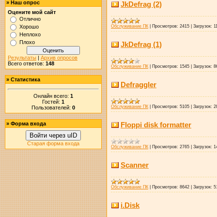
»
Наш опрос
JkDefrag (2)
Оцените мой сайт
Отлично
Обслуживание ПК
|
Просмотров:
2415
|
Загрузок:
1
Хорошо
Неплохо
Плохо
JkDefrag (1)
Результаты
|
Архив опросов
Всего ответов:
148
Обслуживание ПК
|
Просмотров:
1545
|
Загрузок:
8
»
Статистика
Defraggler
Онлайн всего:
1
Гостей:
1
Обслуживание ПК
|
Просмотров:
5105
|
Загрузок:
2
Пользователей:
0
Floppi disk formatter
»
Форма входа
Войти через uID
Старая форма входа
Обслуживание ПК
|
Просмотров:
2765
|
Загрузок:
1
Scanner
Обслуживание ПК
|
Просмотров:
8642
|
Загрузок:
5
i.Disk