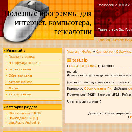
Воскресенье, 09.08.20
Полезные программы для
интернет, компьютера,
генеалогии
Приветствую Вас
Гос
Главная
|
Каталог фай
»
Меню сайта
Главная
»
Файлы
»
Компьютер
»
Обслужив
Главная страница
test.zip
Информация о сайте
[
Скачать с сервера
(1.61 Mb) ]
Гостевая книга
test.zip
Файл к статье genealogic.narod.ru/soft/comp
Обратная связь
Каталог файлов
(поставьте оценку файлу после его испыт
Форум
Категория
:
Обслуживание ПК
|
Добавил
:
ge
Каталог статей
Просмотров
:
4025
|
Загрузок
:
2513
|
Рейти
Всего комментариев
:
0
»
Категории раздела
Добавлять комментарии могу
Обслуживание ПК
[20]
[
Р
Прикладное ПО
[18]
девайсы с Android
[14]