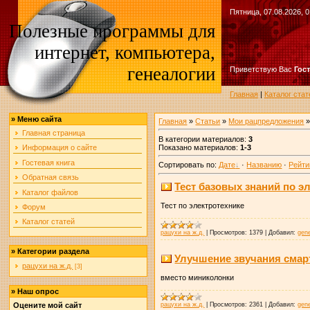
Пятница, 07.08.2026, 0
Полезные программы для
интернет, компьютера,
генеалогии
Приветствую Вас
Гос
Главная
|
Каталог стат
»
Меню сайта
Главная
»
Статьи
»
Мои рацпредложения
»
Главная страница
В категории материалов
:
3
Показано материалов
:
1-3
Информация о сайте
Гостевая книга
Сортировать по
:
Дате
·
Названию
·
Рейти
Обратная связь
Тест базовых знаний по э
Каталог файлов
Тест по электротехнике
Форум
Каталог статей
рацухи на ж.д.
|
Просмотров:
1379
|
Добавил:
gen
»
Категории раздела
Улучшение звучания сма
рацухи на ж.д.
[3]
вместо миниколонки
»
Наш опрос
Оцените мой сайт
рацухи на ж.д.
|
Просмотров:
2361
|
Добавил:
gen