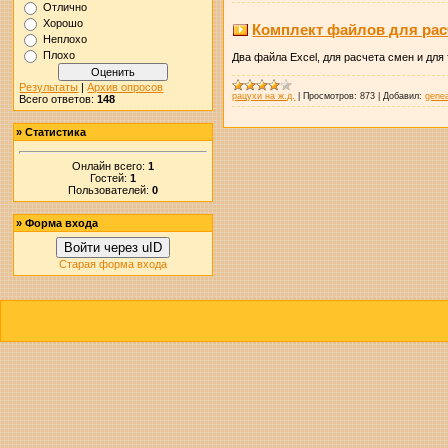
Отлично
Хорошо
Комплект файлов для рас
Неплохо
Плохо
Два файла Excel, для расчета смен и для
Результаты
|
Архив опросов
рацухи на ж.д.
|
Просмотров:
873
|
Добавил:
genea
Всего ответов:
148
»
Статистика
Онлайн всего:
1
Гостей:
1
Пользователей:
0
»
Форма входа
Войти через uID
Старая форма входа