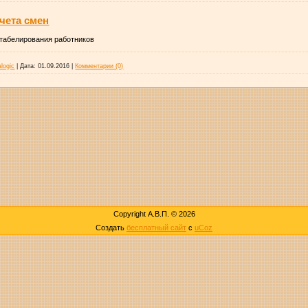
чета смен
 табелирования работников
logic
|
Дата:
01.09.2016
|
Комментарии (0)
Copyright А.В.П. © 2026
Создать
бесплатный сайт
с
uCoz