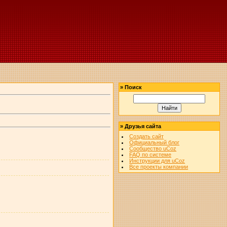
»
Поиск
»
Друзья сайта
Создать сайт
Официальный блог
Сообщество uCoz
FAQ по системе
Инструкции для uCoz
Все проекты компании