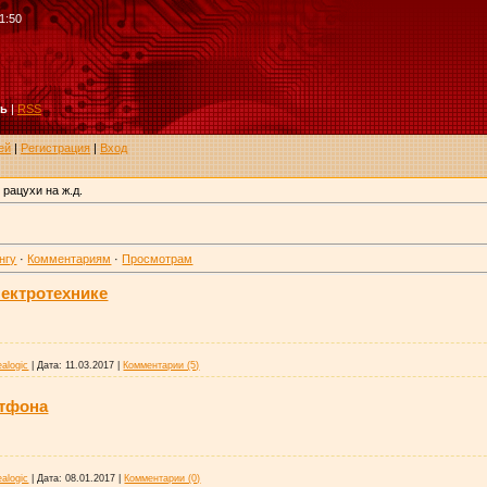
1:50
ть
|
RSS
ей
|
Регистрация
|
Вход
 рацухи на ж.д.
нгу
·
Комментариям
·
Просмотрам
лектротехнике
ealogic
|
Дата:
11.03.2017
|
Комментарии (5)
ртфона
ealogic
|
Дата:
08.01.2017
|
Комментарии (0)