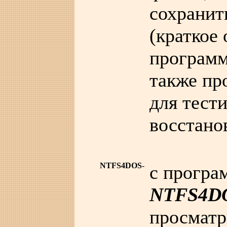
сохранит
(краткое
программ
также п
для тест
восстано
NTFS4DOS
-
с програ
NTFS4D
просматр