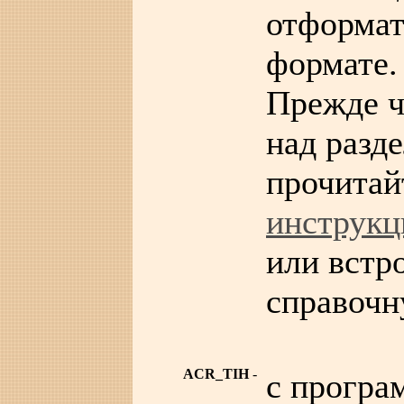
отформат
формате.
Прежде ч
над разд
прочита
инструк
или встр
справочн
ACR_TIH
-
c прогр