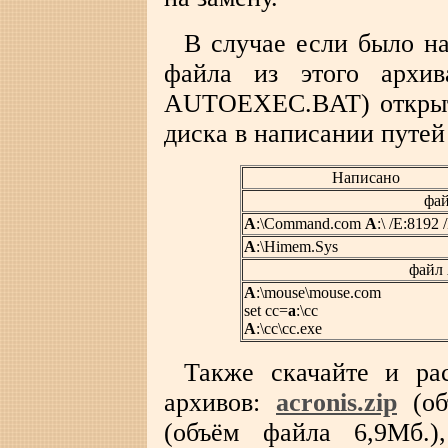
В случае если было на
файла из этого архи
AUTOEXEC.BAT) открыть
диска в написании путей
Написано
фа
A
:\Command.com
A
:\ /E:8192 
A
:\Himem.Sys
файл
A
:\mouse\mouse.com
set cc=
a
:\cc
A
:\cc\cc.exe
Также скачайте и ра
архивов:
acronis.zip
(об
(объём файла 6,9Мб.