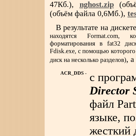
47Кб.),
nghost.zip
(объ
(объём файла 0,6Мб.),
te
В результате на диске
находятся Format.com, 
форматирования в fat32 дис
Fdisk.exe, с помощью которог
, 
диск на несколько разделов)
ACR_DDS
-
c прогр
Director 
файл Part
языке, п
жесткий 