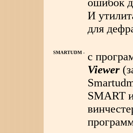
ошибок д
И утили
для дефр
SMARTUDM
-
c прогр
Viewer
(з
Smartudm
SMART и
винчесте
программ