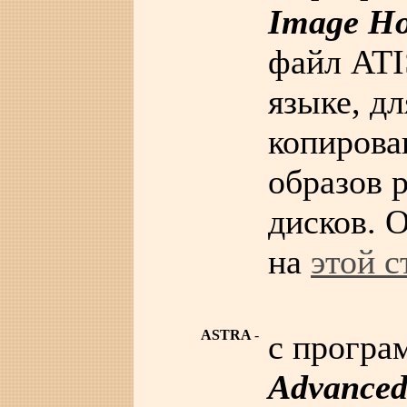
Image H
файл ATI
языке, дл
копирова
образов 
дисков. 
на
этой с
ASTRA
-
c прогр
Advanced