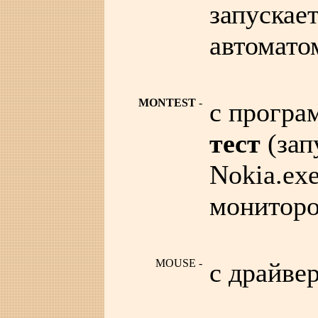
запускае
автомато
MONTEST
-
с прогр
тест
(зап
Nokia.ex
монитор
MOUSE -
с драйве