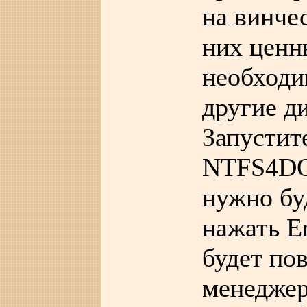
на винче
них ценн
необходи
другие д
Запустит
NTFS4DOS
нужно бу
нажать E
будет по
менеджер