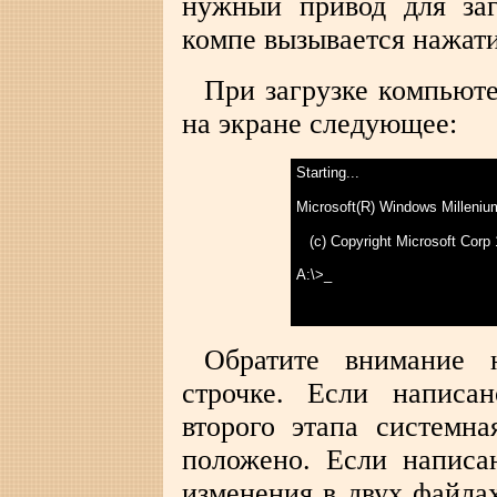
нужный привод для за
компе вызывается нажати
При загрузке компьют
на экране следующее:
Starting...
Microsoft(R) Windows Milleniu
(c) Copyright Microsoft Corp
A:\>_
>
Обратите внимание 
строчке. Если написа
второго этапа системна
положено. Если написа
изменения в двух файла