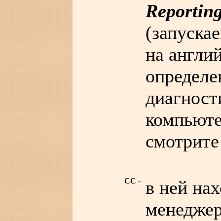
Reporting
(запускае
на англи
определе
диагност
компьюте
смотрите
CC
-
в ней на
менедже