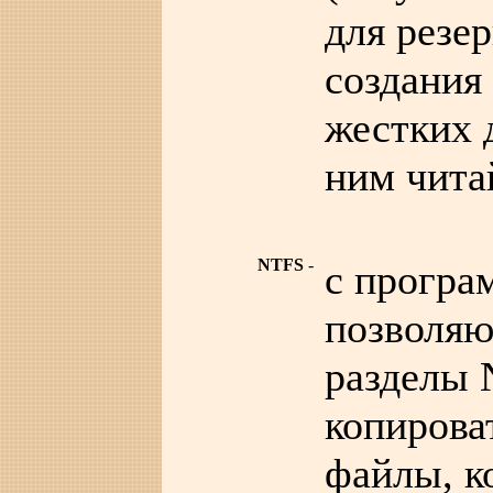
для резе
создания
жестких 
ним чита
NTFS
-
с прогр
позволяю
разделы 
копирова
файлы, к