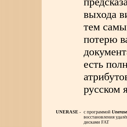
предсказ
выхода в
тем самы
потерю в
документ
есть пол
атрибуто
русском 
UNERASE
-
c программой
Uneras
восстановления удалё
дисками FAT