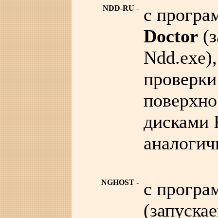
NDD-RU
-
с прогр
Doctor
(з
Ndd.exe),
проверки
поверхно
дисками 
аналогич
NGHOST
-
с прогр
(запуска