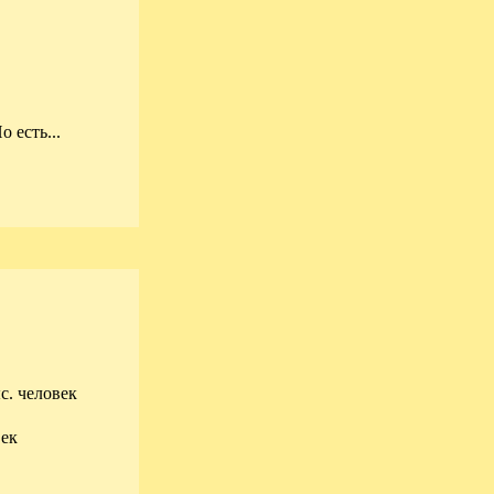
о есть...
с. человек
век