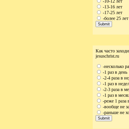
-10-12 лет
-13-16 лет
-17-25 лет
-более 25 лет
Как часто заход
jesuschrist.ru
-несколько ра
-1 раз в день
-2-4 раза в н
-1 раз в неде
-2-3 раза в м
-1 раз в меся
-реже 1 раза 
-вообще не з
-раньше не хо