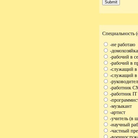
Специальность (
-не работаю
-домохозяйка
-рабочий в се
-рабочий в 
-служащий в 
-служащий в
-руководител
-работник 
-работник IT
-программис
-музыкант
-артист
-учитель (в ш
-научный ра
-частный пр
-военнослужа