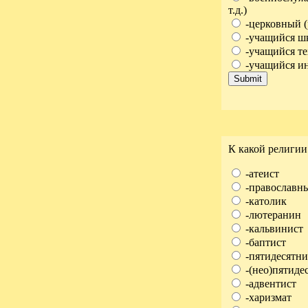
т.д.)
-церковный 
-учащийся ш
-учащийся те
-учащийся ин
К какой религии
-атеист
-православн
-католик
-лютеранин
-кальвинист
-баптист
-пятидесятн
-(нео)пятиде
-адвентист
-харизмат