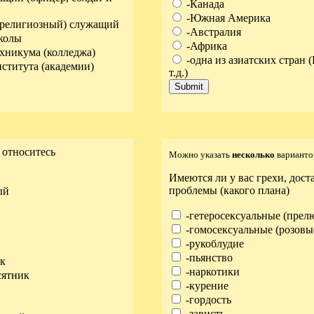
-Канада
-Южная Америка
(религиозный) служащий
-Австралия
колы
-Африка
хникума (колледжа)
-одна из азиатских стран 
ститута (академии)
т.д.)
 относитесь
Можно указать
несколько
варианто
Имеются ли у вас грехи, дос
проблемы (какого плана)
ый
-гетеросексуальные (прел
-гомосексуальные (розовы
-рукоблудие
-пьянство
ик
-наркотики
сятник
-курение
-гордость
-зависть