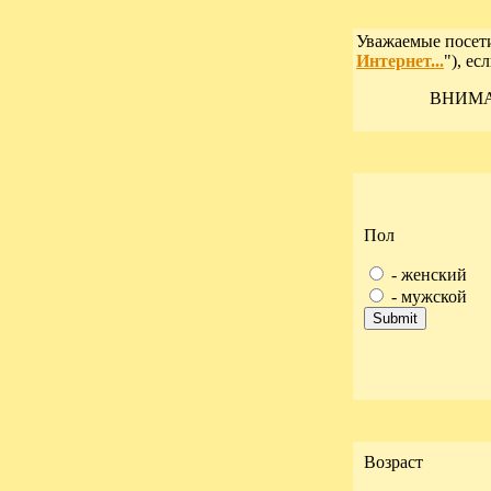
Уважаемые посети
Интернет...
"), ес
ВНИМАН
Пол
- женский
- мужской
Возраст