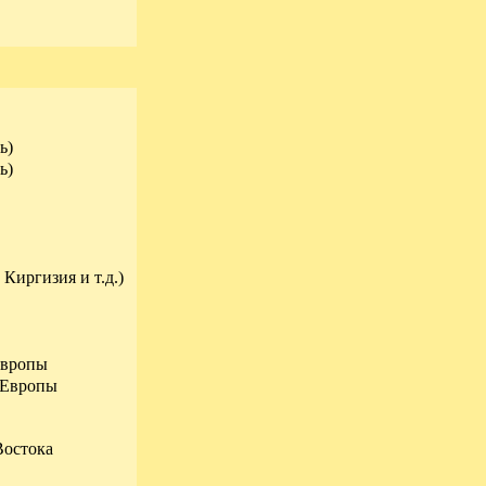
ь)
ь)
Киргизия и т.д.)
Европы
 Европы
Востока