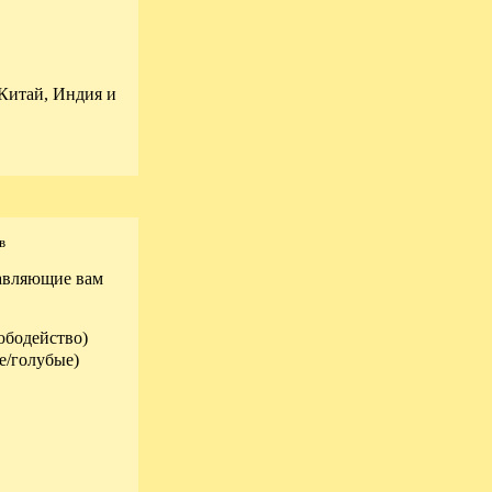
(Китай, Индия и
в
тавляющие вам
юбодейство)
е/голубые)