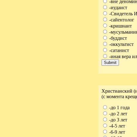
-вне деномин
-иудаист
-Свидетель 
-сайентолог
-кришнаит
-мусульмани
-буддист
-оккультист
-сатанист
-иная вера и
Христианский (и
(с момента крещ
-до 1 года
-до 2 лет
-до 3 лет
-4-5 лет
-6-9 лет