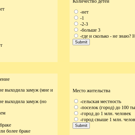
Количество детей
лет
-нет
-1
-2-3
-больше 3
-где и сколько - не знаю? Н
ет
ение
не выходила замуж (мне и
Место жительства
не выходила замуж (но
-сельская местность
-поселок (город) до 100 ты
жем
-город до 1 млн. человек
-город свыше 1 млн. чело
 браке
ли более браке