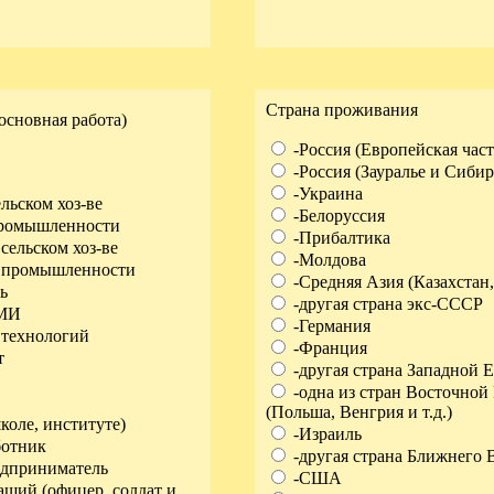
Страна проживания
основная работа)
-Россия (Европейская част
-Россия (Зауралье и Сибир
-Украина
льском хоз-ве
-Белоруссия
промышленности
-Прибалтика
сельском хоз-ве
-Молдова
 промышленности
-Средняя Азия (Казахстан, 
ь
-другая страна экс-СССР
СМИ
-Германия
 технологий
-Франция
т
-другая страна Западной 
-одна из стран Восточной
(Польша, Венгрия и т.д.)
коле, институте)
-Израиль
ботник
-другая страна Ближнего 
едприниматель
-США
щий (офицер, солдат и