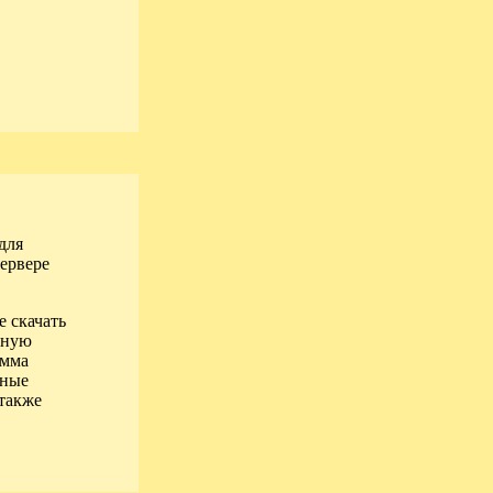
 для
ервере
е скачать
атную
амма
чные
 также