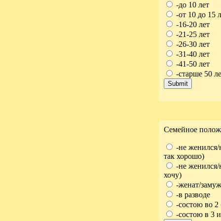
-до 10 лет
-от 10 до 15 
-16-20 лет
-21-25 лет
-26-30 лет
-31-40 лет
-41-50 лет
-старше 50 л
Семейное полож
-не женился/
так хорошо)
-не женился/
хочу)
-женат/заму
-в разводе
-состою во 2
-состою в 3 и