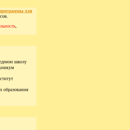
программы для
осов.
льность
,
среднюю школу
ехникум
нститут
х образования