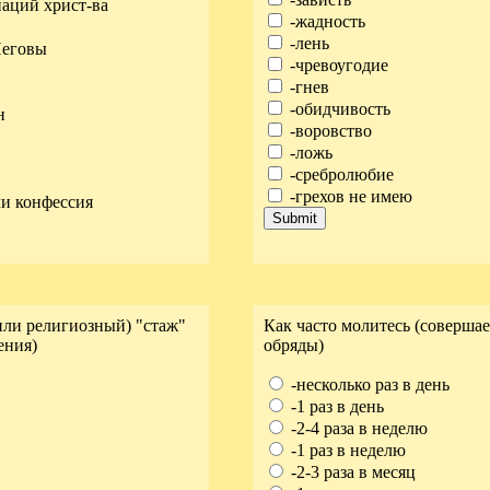
аций христ-ва
-жадность
-лень
Иеговы
-чревоугодие
-гнев
-обидчивость
н
-воровство
-ложь
-сребролюбие
-грехов не имею
ли конфессия
ли религиозный) "стаж"
Как часто молитесь (соверша
ения)
обряды)
-несколько раз в день
-1 раз в день
-2-4 раза в неделю
-1 раз в неделю
-2-3 раза в месяц