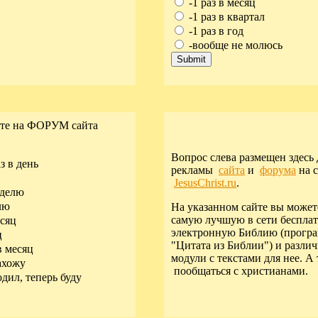
-1 раз в месяц
-1 раз в квартал
-1 раз в год
-вообще не молюсь
ите на ФОРУМ сайта
Вопрос слева размещен здесь
з в день
рекламы
сайта
и
форума
на с
JesusChrist.ru
.
еделю
лю
На указанном сайте вы может
самую лучшую в сети беспл
есяц
электронную Библию (прогр
ц
"Цитата из Библии") и разли
в месяц
модули с текстами для нее. А
ахожу
пообщаться с христианами.
дил, теперь буду