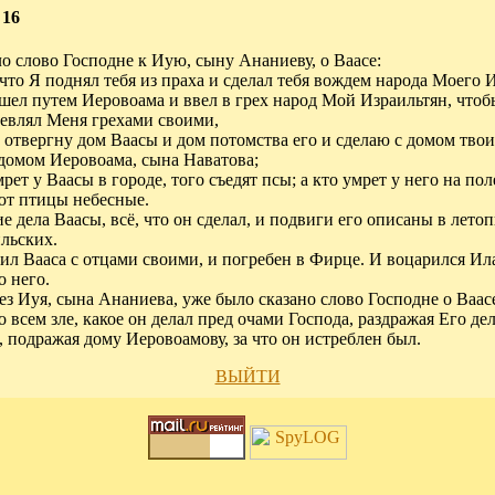
 16
о слово Господне к Иую, сыну Ананиеву, о Ваасе:
, что Я поднял тебя из праха и сделал тебя вождем народа Моего 
шел путем Иеровоама и ввел в грех народ Мой Израильтян, чтоб
евлял Меня грехами своими,
Я отвергну дом Ваасы и дом потомства его и сделаю с домом твои
 домом Иеровоама, сына Наватова;
мрет у Ваасы в городе, того съедят псы; а кто умрет у него на пол
т птицы небесные.
е дела Ваасы, всё, что он сделал, и подвиги его описаны в лето
льских.
ил Вааса с отцами своими, и погребен в Фирце. И воцарился Ила
о него.
ез Иуя, сына Ананиева, уже было сказано слово Господне о Ваас
 о всем зле, какое он делал пред очами Господа, раздражая Его де
, подражая дому Иеровоамову, за что он истреблен был.
ВЫЙТИ