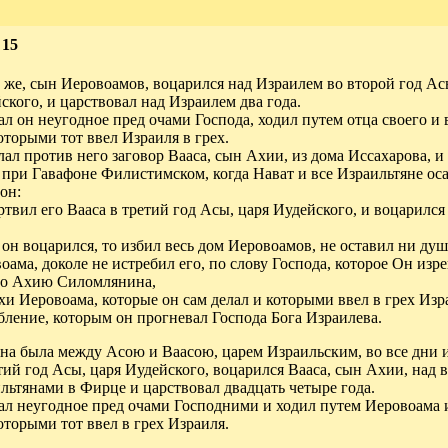
 15
 же, сын Иеровоамов, воцарился над Израилем во второй год Ас
ского, и царствовал над Израилем два года.
ал он неугодное пред очами Господа, ходил путем отца своего и 
которыми тот ввел Израиля в грех.
лал против него заговор Вааса, сын Ахии, из дома Иссахарова, и
 при Гавафоне Филистимском, когда Нават и все Израильтяне ос
он:
ртвил его Вааса в третий год Асы, царя Иудейского, и воцарился
 он воцарился, то избил весь дом Иеровоамов, не оставил ни душ
оама, доколе не истребил его, по слову Господа, которое Он изре
го Ахию Силомлянина,
ехи Иеровоама, которые он сам делал и которыми ввел в грех Изра
бление, которым он прогневал Господа Бога Израилева.
на была между Асою и Ваасою, царем Израильским, во все дни и
тий год Асы, царя Иудейского, воцарился Вааса, сын Ахии, над 
льтянами в Фирце и царствовал двадцать четыре года.
ал неугодное пред очами Господними и ходил путем Иеровоама и
которыми тот ввел в грех Израиля.