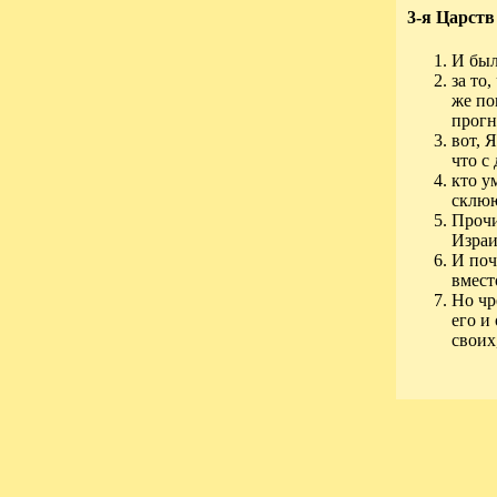
3-я Царств
И был
за то
же по
прогн
вот, 
что с
кто у
склюю
Прочи
Израи
И поч
вмест
Но чр
его и
своих