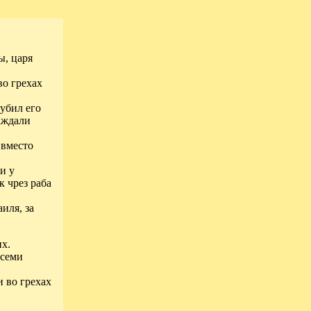
ы, царя
во грехах
 убил его
аждали
 вместо
и у
к чрез раба
иля, за
х.
всеми
 во грехах