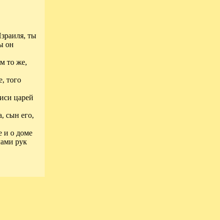
Израиля, ты
ы он
м то же,
е, того
писи царей
, сын его,
е и о доме
лами рук