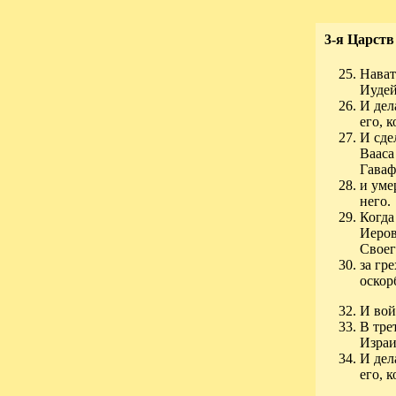
3-я Царств
Нават
Иудей
И дел
его, 
И сде
Вааса
Гаваф
и уме
него.
Когда
Иеров
Свое
за гр
оскор
И вой
В тре
Израи
И дел
его, 