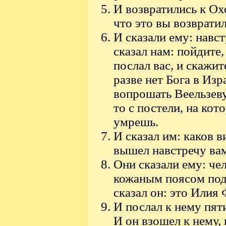
И возвратились к Ох
что это вы возврати
И сказали ему: навс
сказал нам: пойдите
послал вас, и скажит
разве нет Бога в Из
вопрошать Веельзеву
то с постели, на кот
умрешь.
И сказал им: каков 
вышел навстречу вам
Они сказали ему: чел
кожаным поясом под
сказал он: это Илия
И послал к нему пят
И он взошел к нему, 