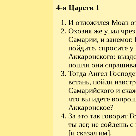
4-я Царств 1
И отложился Моав от
Охозия же упал чрез
Самарии, и занемог. 
пойдите, спросите у
Аккаронского: выздо
пошли они спрашива
Тогда Ангел Господе
встань, пойди навст
Самарийского и скаж
что вы идете вопрош
Аккаронское?
За это так говорит Г
ты лег, не сойдешь с
[и сказал им].