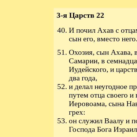
3-я Царств 22
И почил Ахав с отца
сын его, вместо него
Охозия, сын Ахава, 
Самарии, в семнадца
Иудейского, и царст
два года,
и делал неугодное п
путем отца своего и
Иеровоама, сына Нав
грех:
он служил Ваалу и п
Господа Бога Израиле