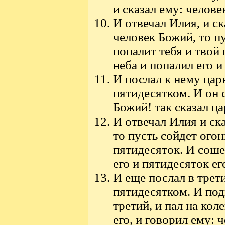
и сказал ему: челове
И отвечал Илия, и ск
человек Божий, то пу
попалит тебя и твой 
неба и попалил его и
И послал к нему цар
пятидесятком. И он 
Божий! так сказал ца
И отвечал Илия и ска
то пусть сойдет огон
пятидесяток. И соше
его и пятидесяток ег
И еще послал в трети
пятидесятком. И под
третий, и пал на кол
его, и говорил ему: 