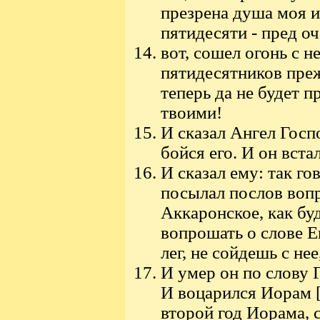
презрена душа моя и
пятидесяти - пред о
вот, сошел огонь с н
пятидесятников преж
теперь да не будет 
твоими!
И сказал Ангел Госп
бойся его. И он вста
И сказал ему: так го
посылал послов воп
Аккаронское, как бу
вопрошать о слове Е
лег, не сойдешь с не
И умер он по слову 
И воцарился Иорам [
второй год Иорама, 