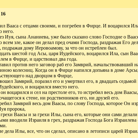
 16
ил Вааса с отцами своими, и погребен в Фирце. И воцарился Ила
о него.
ез Иуя, сына Ананиева, уже было сказано слово Господне о Ваас
 о всем зле, какое он делал пред очами Господа, раздражая Его де
, подражая дому Иеровоамову, за что он истреблен был.
дцать шестой год Асы, царя Иудейского, воцарился Ила, сын Ваа
лем в Фирце, и царствовал два года.
тавил против него заговор раб его Замврий, начальствовавший н
иною колесниц. Когда он в Фирце напился допьяна в доме Арсы
ьствующего над дворцом в Фирце,
 вошел Замврий, поразил его и умертвил его, в двадцать седьмой
Иудейского, и воцарился вместо него.
 он воцарился и сел на престоле его, то истребил весь дом Ваасы
очащегося к стене, ни родственников его, ни друзей его.
ребил Замврий весь дом Ваасы, по слову Господа, которое Он изр
Иуя пророка,
е грехи Ваасы и за грехи Илы, сына его, которые они сами делали
ыми вводили Израиля в грех, раздражая Господа Бога Израилева
ми.
е дела Илы, все, что он сделал, описано в летописи царей Израи